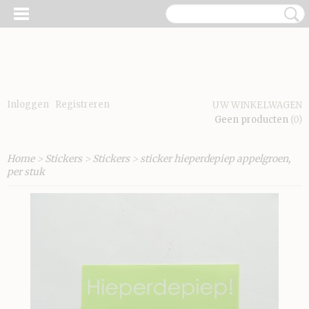
Inloggen
Registreren
UW WINKELWAGEN
Geen producten
(0)
Home
>
Stickers
>
Stickers
>
sticker hieperdepiep appelgroen,
per stuk
E