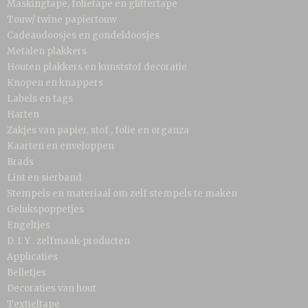
Maskingtape, folietape en glittertape
Touw/ twine papiertouw
Cadeaudoosjes en gondeldoosjes
Metalen plakkers
Houten plakkers en kunststof decoratie
Knopen en knappers
Labels en tags
Harten
Zakjes van papier, stof , folie en organza
Kaarten en enveloppen
Brads
Lint en sierband
Stempels en materiaal om zelf stempels te maken
Gelukspoppetjes
Engeltjes
D. I. Y . zelfmaak-producten
Applicaties
Belletjes
Decoraties van hout
Textieltape