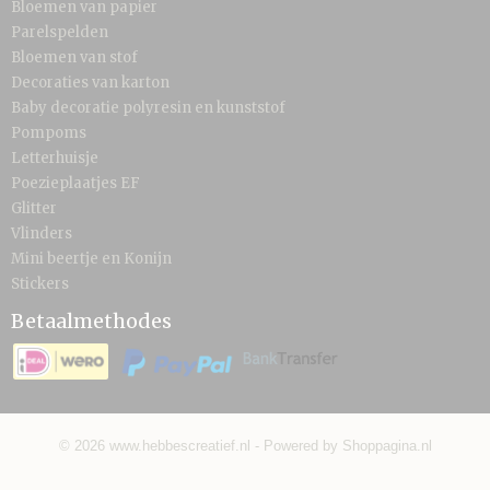
Bloemen van papier
Parelspelden
Bloemen van stof
Decoraties van karton
Baby decoratie polyresin en kunststof
Pompoms
Letterhuisje
Poezieplaatjes EF
Glitter
Vlinders
Mini beertje en Konijn
Stickers
Betaalmethodes
© 2026 www.hebbescreatief.nl - Powered by Shoppagina.nl