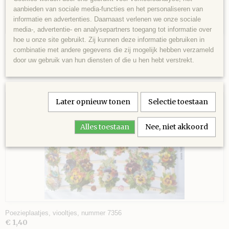
aanbieden van sociale media-functies en het personaliseren van
informatie en advertenties. Daarnaast verlenen we onze sociale
media-, advertentie- en analysepartners toegang tot informatie over
VEL
hoe u onze site gebruikt. Zij kunnen deze informatie gebruiken in
Poezieplaatjes kleine vlinders, nummer 7336
combinatie met andere gegevens die zij mogelijk hebben verzameld
€ 1,40
door uw gebruik van hun diensten of die u hen hebt verstrekt.
AGE
 SCHAAR
Later opnieuw tonen
Selectie toestaan
Alles toestaan
Nee, niet akkoord
Poezieplaatjes, viooltjes, nummer 7356
€ 1,40