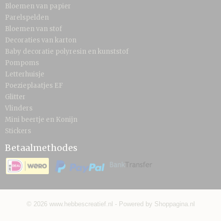
Bloemen van papier
Parelspelden
Bloemen van stof
Decoraties van karton
Baby decoratie polyresin en kunststof
Pompoms
Letterhuisje
Poezieplaatjes EF
Glitter
Vlinders
Mini beertje en Konijn
Stickers
Betaalmethodes
© 2026 www.hebbescreatief.nl - Powered by Shoppagina.nl