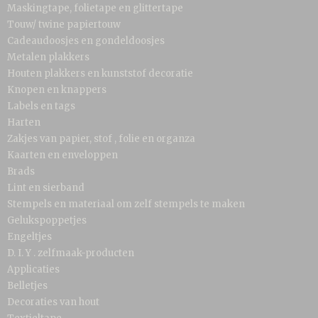
Maskingtape, folietape en glittertape
Touw/ twine papiertouw
Cadeaudoosjes en gondeldoosjes
Metalen plakkers
Houten plakkers en kunststof decoratie
Knopen en knappers
Labels en tags
Harten
Zakjes van papier, stof , folie en organza
Kaarten en enveloppen
Brads
Lint en sierband
Stempels en materiaal om zelf stempels te maken
Gelukspoppetjes
Engeltjes
D. I. Y . zelfmaak-producten
Applicaties
Belletjes
Decoraties van hout