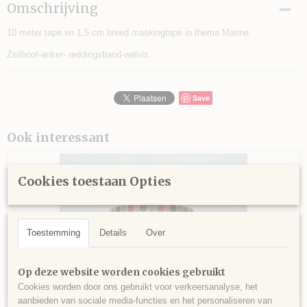
Bruto gewicht
Omschrijving
0,01 Kg
10 meter tape en 1,5 cm breed maskingtape in thema Marine
Zeilboot-anker- reddingsband-walvis
Save
Ook interessant
Cookies toestaan Opties
Toestemming
Details
Over
Op deze website worden cookies gebruikt
Cookies worden door ons gebruikt voor verkeersanalyse, het
aanbieden van sociale media-functies en het personaliseren van