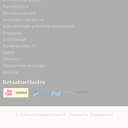
Bloemen van papier
Parelspelden
Bloemen van stof
Decoraties van karton
Baby decoratie polyresin en kunststof
Pompoms
Letterhuisje
Poezieplaatjes EF
Glitter
Vlinders
Mini beertje en Konijn
Stickers
Betaalmethodes
© 2026 www.hebbescreatief.nl - Powered by Shoppagina.nl