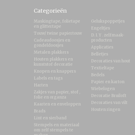
Categorieën
Maskingtape, folietape
Gelukspoppetjes
en glittertape
Engeltjes
Touw/ twine papiertouw
D. I. Y . zelfmaak-
Cadeaudoosjes en
producten
gondeldoosjes
Applicaties
Metalen plakkers
Belletjes
Houten plakkers en
Decoraties van hout
kunststof decoratie
Textieltape
Knopen en knappers
Bedels
Labels en tags
Papier en karton
Harten
Wiebelogen
Zakjes van papier, stof ,
Decoratie Bruiloft
folie en organza
Decoraties van vilt
Kaarten en enveloppen
Houten ringen
Brads
Lint en sierband
Stempels en materiaal
om zelf stempels te