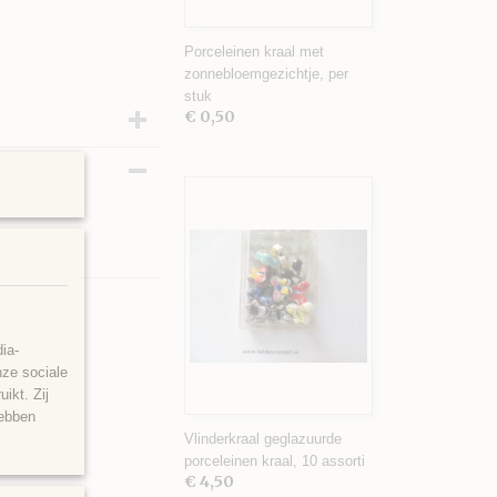
Porceleinen kraal met
zonnebloemgezichtje, per
stuk
€ 0,50
ia-
nze sociale
ikt. Zij
hebben
Vlinderkraal geglazuurde
porceleinen kraal, 10 assorti
€ 4,50