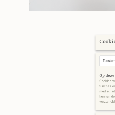
Cookie
Toeste
Op deze
Cookies wo
functies e
media-, ad
kunnen dez
verzameld 