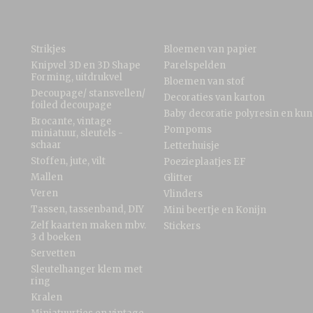
Strikjes
Bloemen van papier
Knipvel 3D en 3D Shape
Parelspelden
Forming, uitdrukvel
Bloemen van stof
Decoupage/ stansvellen/
Decoraties van karton
foiled decoupage
Baby decoratie polyresin en kun
Brocante, vintage
Pompoms
miniatuur, sleutels -
schaar
Letterhuisje
Stoffen, jute, vilt
Poezieplaatjes EF
Mallen
Glitter
Veren
Vlinders
Tassen, tassenband, DIY
Mini beertje en Konijn
Zelf kaarten maken mbv.
Stickers
3 d boeken
Servetten
Sleutelhanger klem met
ring
Kralen