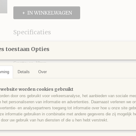
IN WINKELWAGEN
Specificaties
Productcode
734-199
Omschrijving
s toestaan Opties
Resin roosje kraal van 18mm
Grootte: ca. 18mm
Grootte gat: ca. 1mm
mming
Details
Over
Save
 website worden cookies gebruikt
rden door ons gebruikt voor verkeersanalyse, het aanbieden van sociale med
n het personaliseren van informatie en advertenties. Daarnaast verlenen we o
vertentie- en analysepartners toegang tot informatie over hoe u onze site gebru
e informatie gebruiken in combinatie met andere gegevens die zij mogelijk 
door uw gebruik van hun diensten of die u hen hebt verstrekt.