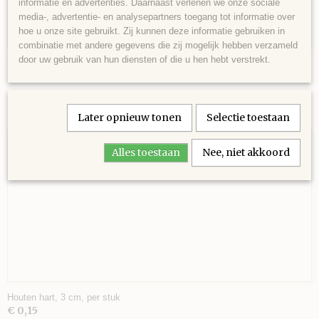
informatie en advertenties. Daarnaast verlenen we onze sociale
media-, advertentie- en analysepartners toegang tot informatie over
hoe u onze site gebruikt. Zij kunnen deze informatie gebruiken in
combinatie met andere gegevens die zij mogelijk hebben verzameld
VEL
door uw gebruik van hun diensten of die u hen hebt verstrekt.
houten hart, naturel hout, 4 cm, per stuk
€ 0,20
AGE
Later opnieuw tonen
Selectie toestaan
 SCHAAR
Alles toestaan
Nee, niet akkoord
Houten hart, 3 cm, per stuk
€ 0,15