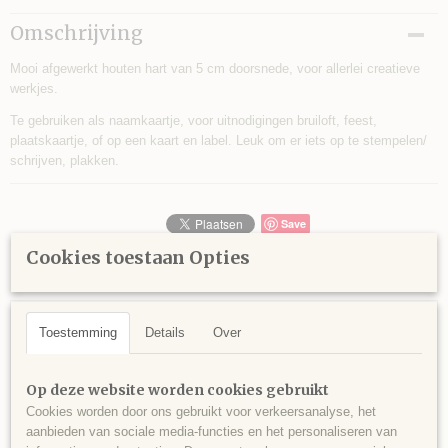
Bruto gewicht
Omschrijving
0,01 Kg
Mooi afgewerkt houten hart van 5 cm doorsnede, voor allerlei creatieve
werkjes.
Te gebruiken als naamkaartje, voor uitnodigingen bruiloft, feest,
plaatskaartje, of op een kaart en label. Leuk om er iets op te stempelen/
schrijven, plakken.
Save
Cookies toestaan Opties
Ook interessant
Toestemming
Details
Over
Op deze website worden cookies gebruikt
Cookies worden door ons gebruikt voor verkeersanalyse, het
aanbieden van sociale media-functies en het personaliseren van