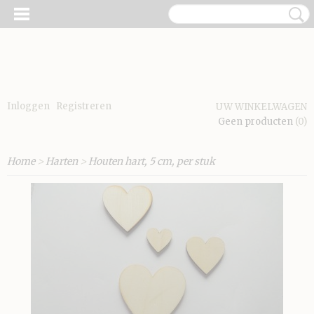
Inloggen
Registreren
UW WINKELWAGEN
Geen producten
(0)
Home
>
Harten
>
Houten hart, 5 cm, per stuk
E