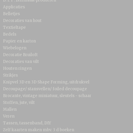
D. I. Y . zelfmaak-producten
Applicaties
Belletjes
Decoraties van hout
Textieltape
Bedels
Papier en karton
Wiebelogen
Decoratie Bruiloft
Decoraties van vilt
Houten ringen
Strikjes
Knipvel 3D en 3D Shape Forming, uitdrukvel
Decoupage/ stansvellen/ foiled decoupage
Brocante, vintage miniatuur, sleutels - schaar
Stoffen, jute, vilt
Mallen
Veren
Tassen, tassenband, DIY
Zelf kaarten maken mbv. 3 d boeken