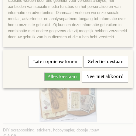
Cookies worden door ons gebruikt voor verkeersanalyse, het
aanbieden van sociale media-functies en het personaliseren van
informatie en advertenties. Daarnaast verlenen we onze sociale
media-, advertentie- en analysepartners toegang tot informatie over
VEL
hoe u onze site gebruikt. Zij kunnen deze informatie gebruiken in
Ticketboekje KERST
combinatie met andere gegevens die zij mogelijk hebben verzameld
€ 2,00
AGE
door uw gebruik van hun diensten of die u hen hebt verstrekt.
 SCHAAR
Later opnieuw tonen
Selectie toestaan
Alles toestaan
Nee, niet akkoord
DIY scrapbooking, stickers, hobbypapier, doosje ,touw
€ 4,95