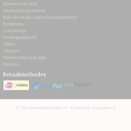
Bloemen van stof
Decoraties van karton
Baby decoratie polyresin en kunststof
Pompoms
Letterhuisje
Poezieplaatjes EF
Glitter
Vlinders
Mini beertje en Konijn
Stickers
Betaalmethodes
© 2026 www.hebbescreatief.nl - Powered by Shoppagina.nl