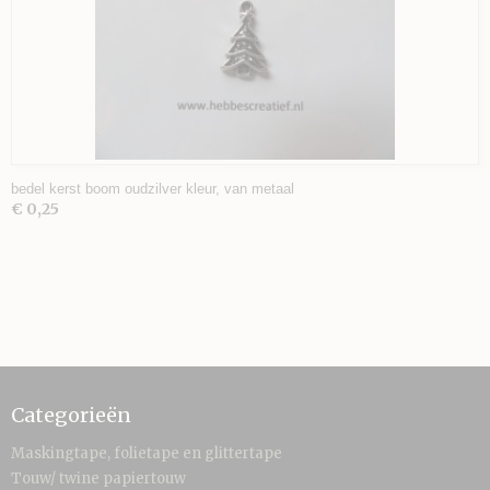
bedel kerst boom oudzilver kleur, van metaal
€ 0,25
Categorieën
Maskingtape, folietape en glittertape
Touw/ twine papiertouw